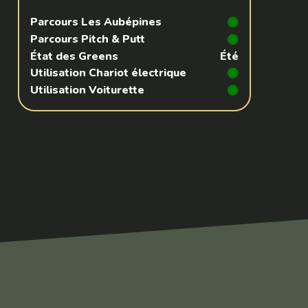
Parcours Les Aubépines
Réservez une partie
Parcours Pitch & Putt
État des Greens
Été
Utilisation Chariot électrique
Utilisation Voiturette
Compétitions à venir
Résultats de compétitions & actualités
Découvrir le golf
Séminaire & restauration
Hébergement