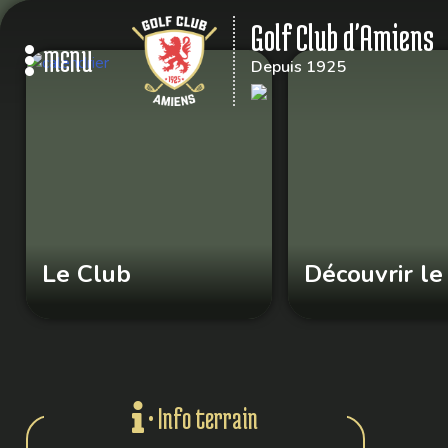
Golf Club d'Amiens
Depuis 1925
Le Club
Nos parcours
Nos équipes
Les séniors
Le Club
Découvrir le
École de Golf
Nos tarifs
Contacts
• Info terrain