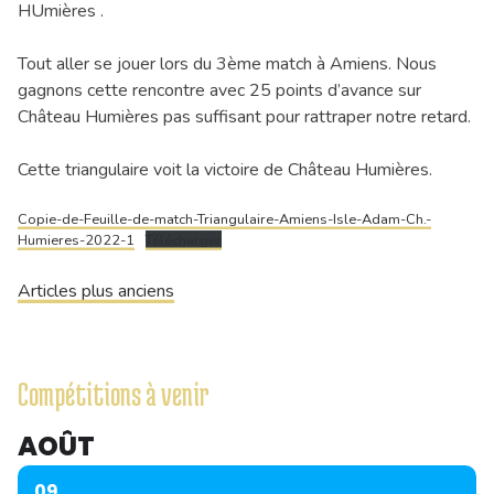
HUmières .
Tout aller se jouer lors du 3ème match à Amiens. Nous
gagnons cette rencontre avec 25 points d’avance sur
Château Humières pas suffisant pour rattraper notre retard.
Cette triangulaire voit la victoire de Château Humières.
Copie-de-Feuille-de-match-Triangulaire-Amiens-Isle-Adam-Ch.-
Humieres-2022-1
Télécharger
Navigation
Articles plus anciens
des
articles
Compétitions à venir
AOÛT
09