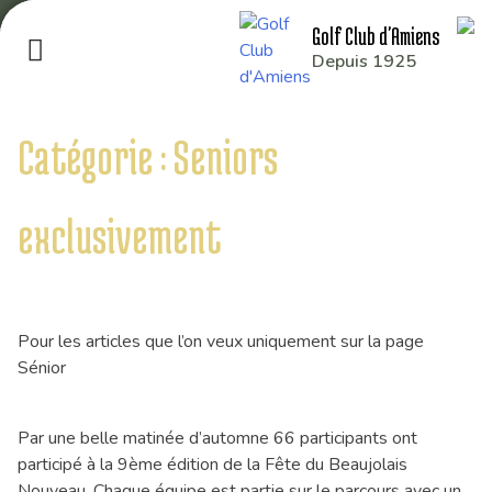
Skip
Golf Club d'Amiens
to
Depuis 1925
content
Le Club
Nos parcours
Catégorie :
Seniors
Nos équipes
Les séniors
exclusivement
École de Golf
Nos tarifs
Contacts
Pour les articles que l’on veux uniquement sur la page
Sénior
Réservez une partie
Compétitions à venir
Par une belle matinée d’automne 66 participants ont
Résultats de compétitions & actualités
participé à la 9ème édition de la Fête du Beaujolais
Découvrir le golf
Nouveau. Chaque équipe est partie sur le parcours avec un