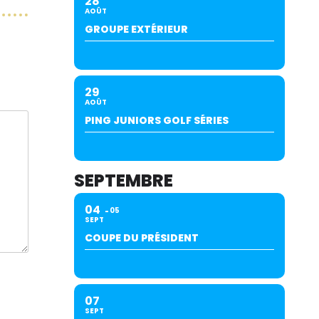
28
AOÛT
GROUPE EXTÉRIEUR
29
AOÛT
PING JUNIORS GOLF SÉRIES
SEPTEMBRE
04
05
SEPT
COUPE DU PRÉSIDENT
07
SEPT