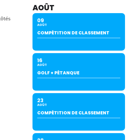
AOÛT
côtés
09
AOÛT
COMPÉTITION DE CLASSEMENT
16
AOÛT
GOLF + PÉTANQUE
23
AOÛT
COMPÉTITION DE CLASSEMENT