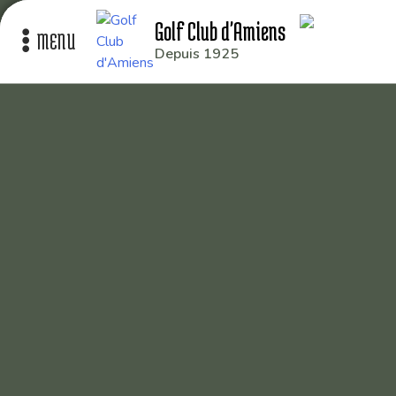
Golf Club d'Amiens
Depuis 1925
Le Club
Nos parcours
Nos équipes
Les séniors
École de Golf
Nos tarifs
Contacts