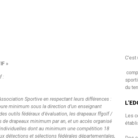
C’est 
IF »
compét
 :
sporti
du ter
’Association Sportive en respectant leurs différences :
L’ED
 heure minimum sous la direction d’un enseignant
es outils fédéraux d’évaluation, les drapeaux ffgolf /
Les c
s de drapeaux minimum par an, et un accès organisé
établi
s individuelles dont au minimum une compétition 18
ux détections et sélections fédérales départementales,
Des c