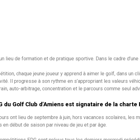
un lieu de formation et de pratique sportive. Dans le cadre d’une
ition, chaque jeune joueur y apprend à aimer le golf, dans un cl
vité. Il progresse à son rythme en s’appropriant les valeurs véhi
rain, auto-arbitrage, concentration et le parcours comme seul adv
G du Golf Club d’Amiens est signataire de la charte 
ours ont lieu de septembre à juin, hors vacances scolaires, les
s en début de saison par niveau de jeu et par âge.
ompétitions EDG sont prévus tous les derniers mercredi précéde