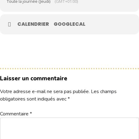
Toute la journée (Jeudi)
(GMT+01:00)
Le Club
CALENDRIER
GOOGLECAL
Nos parcours
Nos équipes
Les séniors
École de Golf
Nos tarifs
Laisser un commentaire
Contacts
Votre adresse e-mail ne sera pas publiée.
Les champs
Réservez une partie
obligatoires sont indiqués avec
*
Commentaire
*
Compétitions à venir
Résultats de compétitions & actualités
Découvrir le golf
Séminaire & restauration