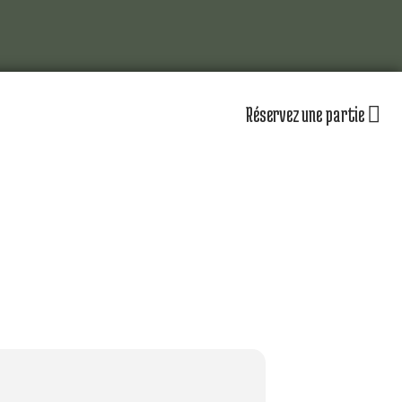
Réservez une partie
lub
Actualités
Les équipements
omité directeur
Le personnel
séniors
Nos équipes
partenaires
Nos parcours
zones d’entraînement
lendrier sportif
Nos tarifs
r jouer au golf d’Amiens
uvrir le golf
naire & restauration
Contacts