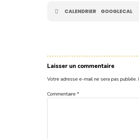
Contacts
CALENDRIER
GOOGLECAL
Réservez une partie
Compétitions à venir
Laisser un commentaire
Résultats de compétitions & actualités
Votre adresse e-mail ne sera pas publiée.
Découvrir le golf
Séminaire & restauration
Commentaire
*
Hébergement