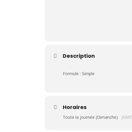
Le Club
Description
Nos parcours
Nos équipes
Formule : Simple
Les séniors
École de Golf
Horaires
Toute la journée (Dimanche)
(GMT
Nos tarifs