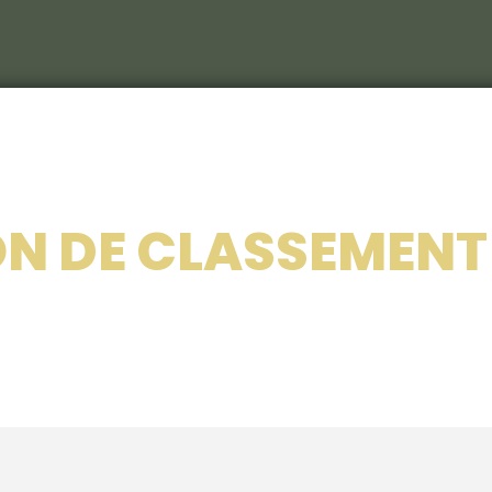
Le C
S
Le c
N DE CLASSEMENT
RIEU
Les 
Nos 
Les 
214
Le ca
Veni
Déco
Sémi