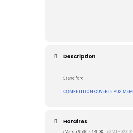
Le Club
Description
Nos parcours
Nos équipes
Stabelford
Les séniors
COMPÉTITION OUVERTE AUX MEMB
École de Golf
Nos tarifs
Horaires
(Mardi) 9h30 - 14h00
(GMT+02:00)