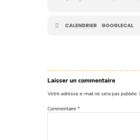
Contacts
CALENDRIER
GOOGLECAL
Réservez une partie
Compétitions à venir
Résultats de compétitions & actualités
Laisser un commentaire
Découvrir le golf
Votre adresse e-mail ne sera pas publiée.
Séminaire & restauration
Hébergement
Commentaire
*