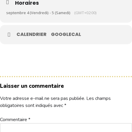
Horaires
septembre 4 (Vendredi) - 5 (Samedi)
(GMT+02:00)
Le Club
Nos parcours
CALENDRIER
GOOGLECAL
Nos équipes
Les séniors
École de Golf
Nos tarifs
Contacts
Laisser un commentaire
Réservez une partie
Votre adresse e-mail ne sera pas publiée.
Les champs
obligatoires sont indiqués avec
*
Compétitions à venir
Résultats de compétitions & actualités
Commentaire
*
Découvrir le golf
Séminaire & restauration