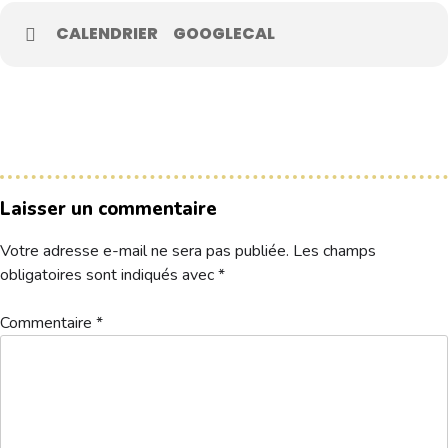
CALENDRIER
GOOGLECAL
Le Club
Nos parcours
Nos équipes
Les séniors
École de Golf
Laisser un commentaire
Nos tarifs
Votre adresse e-mail ne sera pas publiée.
Les champs
Contacts
obligatoires sont indiqués avec
*
Réservez une partie
Commentaire
*
Compétitions à venir
Résultats de compétitions & actualités
Découvrir le golf
Séminaire & restauration