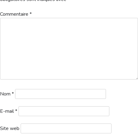
Hébergement
Commentaire
*
1a. Départs 1 logo – 2026-06-27T135313.679
Télécharger
Formule : Simple
Nom
*
E-mail
*
Site web