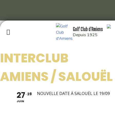
Skip
Golf Club d'Amiens
to
Depuis 1925
content
INTERCLUB
GOLF CLUB D’AMIENS
AMIENS / SALOUËL
RD 929 80115 QUERRIEU
: 03 22 93 04 26
27
: 49.929014,2.391214
NOUVELLE DATE À SALOUËL LE 19/09
28
JUIN