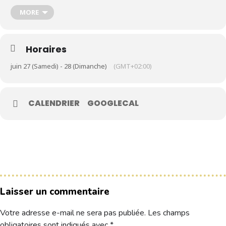
MORE
Le Club
Nos parcours
Horaires
Nos équipes
juin 27 (Samedi) - 28 (Dimanche)
(GMT+02:00)
Les séniors
École de Golf
CALENDRIER
GOOGLECAL
Nos tarifs
Contacts
Réservez une partie
Compétitions à venir
Laisser un commentaire
Résultats de compétitions & actualités
Découvrir le golf
Votre adresse e-mail ne sera pas publiée.
Les champs
Séminaire & restauration
obligatoires sont indiqués avec
*