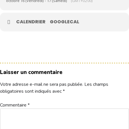
octobre 16 (Vendredi) - 17 (Samedi)
(GMT+02:00)
Le Club
CALENDRIER
GOOGLECAL
Nos parcours
Nos équipes
Les séniors
École de Golf
Nos tarifs
Laisser un commentaire
Contacts
Votre adresse e-mail ne sera pas publiée.
Les champs
obligatoires sont indiqués avec
*
Réservez une partie
Commentaire
*
Compétitions à venir
Résultats de compétitions & actualités
Découvrir le golf
Séminaire & restauration