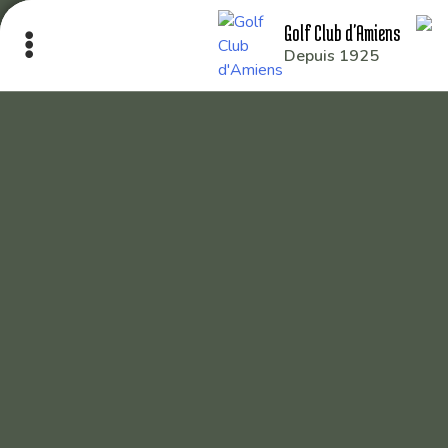
Golf Club d'Amiens
Depuis 1925
Le Club
Nos parcours
Nos équipes
Les séniors
École de Golf
Nos tarifs
Contacts
Réservez une partie
Compétitions à venir
Résultats de compétitions & actualités
Découvrir le golf