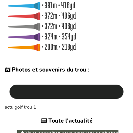
• 381m • 416yd
• 372m • 406yd
• 372m • 406yd
• 324m • 354yd
• 200m • 218yd
Photos et souvenirs du trou :
actu golf trou 1
Toute l'actualité