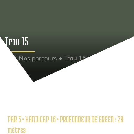
Trou 15
•
Nos parcours
•
Trou 15
PAR 5 • HANDICAP 16 • PROFONDEUR DE GREEN : 28
mètres