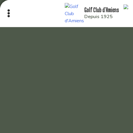
Golf Club d'Amiens
Depuis 1925
Le Club
Nos parcours
Nos équipes
Les séniors
École de Golf
Nos tarifs
Contacts
Réservez une partie
Compétitions à venir
Résultats de compétitions & actualités
Découvrir le golf