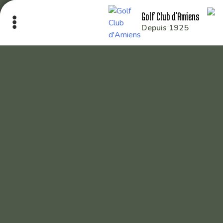
Golf Club d'Amiens
Depuis 1925
Le Club
Nos parcours
Nos équipes
Les séniors
École de Golf
Nos tarifs
Contacts
Réservez une partie
Compétitions à venir
Résultats de compétitions & actualités
Découvrir le golf