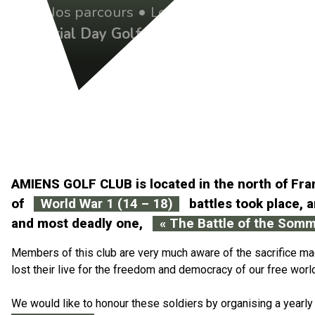
•
Nos parcours
•
Le calendrier sportif
•
Memorial Day Golf Trophy 2026
AMIENS GOLF CLUB is located in the north of Fran
of
World War 1 (14 – 18)
battles took place,
and most deadly one,
« The Battle of the Somm
Members of this club are very much aware of the sacrifice 
lost their live for the freedom and democracy of our free worl
We would like to honour these soldiers by organising a yearly