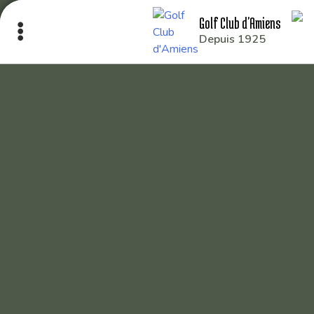
Golf Club d'Amiens
Depuis 1925
Le Club
Nos parcours
Nos équipes
Les séniors
École de Golf
Nos tarifs
Contacts
Réservez une partie
Compétitions à venir
Résultats de compétitions & actualités
Découvrir le golf