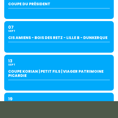
COUPE DU PRÉSIDENT
07
SEPT
CIS AMIENS - BOIS DES RETZ - LILLE B - DUNKERQUE
13
SEPT
COUPE KORIAN | PETIT FILS | VIAGER PATRIMOINE
PICARDIE
19
SEPT
INTERCLUBS AMIENS/SALOUËL (À SALOUËL)-SUITE
AU REPORT DU 27/06.