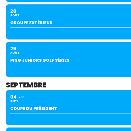
28
AOÛT
Le Club
GROUPE EXTÉRIEUR
Nos parcours
Nos équipes
Les séniors
29
AOÛT
École de Golf
PING JUNIORS GOLF SÉRIES
Nos tarifs
Contacts
SEPTEMBRE
Réservez une partie
04
05
SEPT
Compétitions à venir
COUPE DU PRÉSIDENT
Résultats de compétitions & actualités
Découvrir le golf
Séminaire & restauration