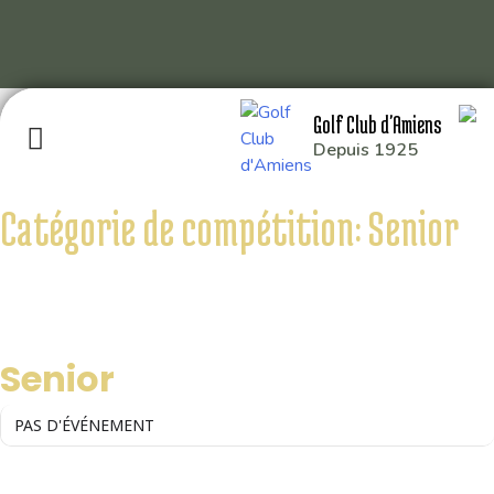
Skip
Golf Club d'Amiens
to
Depuis 1925
content
Catégorie de compétition: Senior
GOLF CLUB D’AMIENS
RD 929 80115 QUERRIEU
CATÉGORIE DE COMPÉTITION
Senior
: 03 22 93 04 26
: 49.929014,2.391214
PAS D'ÉVÉNEMENT