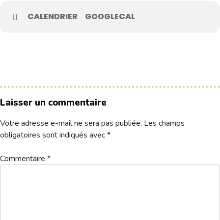
CALENDRIER
GOOGLECAL
Le Club
Nos parcours
Nos équipes
Les séniors
École de Golf
Laisser un commentaire
Nos tarifs
Votre adresse e-mail ne sera pas publiée.
Les champs
Contacts
obligatoires sont indiqués avec
*
Réservez une partie
Commentaire
*
Compétitions à venir
Résultats de compétitions & actualités
Découvrir le golf
Séminaire & restauration