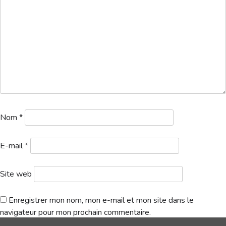
Hébergement
1a. Départs 1 logo – 2025-05-03T150339.490
Télécharger
Nom
*
E-mail
*
Site web
Enregistrer mon nom, mon e-mail et mon site dans le
navigateur pour mon prochain commentaire.