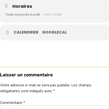
Horaires
Le Club
Toute la journée (Lundi)
(GMT+02:00)
Nos parcours
Nos équipes
CALENDRIER
GOOGLECAL
Les séniors
École de Golf
Nos tarifs
Contacts
Laisser un commentaire
Réservez une partie
Votre adresse e-mail ne sera pas publiée.
Les champs
Compétitions à venir
obligatoires sont indiqués avec
*
Résultats de compétitions & actualités
Découvrir le golf
Commentaire
*
Séminaire & restauration