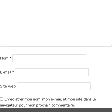
Hébergement
1a. Départs 1 logo – 2026-05-23T145219.368
Télécharger
Nom
*
E-mail
*
Site web
Enregistrer mon nom, mon e-mail et mon site dans le
navigateur pour mon prochain commentaire.