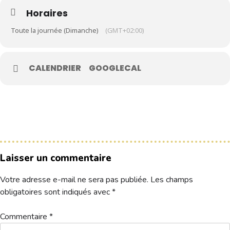
Horaires
Le Club
Toute la journée (Dimanche)
(GMT+02:00)
Nos parcours
Nos équipes
CALENDRIER
GOOGLECAL
Les séniors
École de Golf
Nos tarifs
Contacts
Laisser un commentaire
Réservez une partie
Votre adresse e-mail ne sera pas publiée.
Les champs
Compétitions à venir
obligatoires sont indiqués avec
*
Résultats de compétitions & actualités
Découvrir le golf
Commentaire
*
Séminaire & restauration