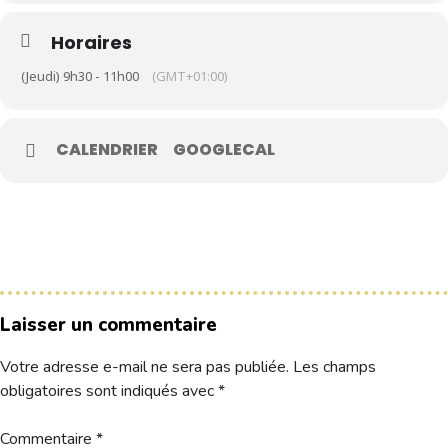
Horaires
Le Club
(Jeudi) 9h30 - 11h00
(GMT+01:00)
Nos parcours
Nos équipes
CALENDRIER
GOOGLECAL
Les séniors
École de Golf
Nos tarifs
Contacts
Réservez une partie
Laisser un commentaire
Votre adresse e-mail ne sera pas publiée.
Les champs
Compétitions à venir
obligatoires sont indiqués avec
*
Résultats de compétitions & actualités
Découvrir le golf
Séminaire & restauration
Commentaire
*