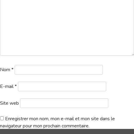
Hébergement
1a. Départs 1 logo – 2024-08-10T144914.549
Télécharger
Nom
*
E-mail
*
Site web
Enregistrer mon nom, mon e-mail et mon site dans le
navigateur pour mon prochain commentaire.