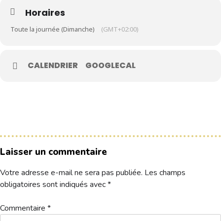
Horaires
Le Club
Toute la journée (Dimanche)
(GMT+02:00)
Nos parcours
Nos équipes
CALENDRIER
GOOGLECAL
Les séniors
École de Golf
Nos tarifs
Contacts
Laisser un commentaire
Réservez une partie
Votre adresse e-mail ne sera pas publiée.
Les champs
Compétitions à venir
obligatoires sont indiqués avec
*
Résultats de compétitions & actualités
Découvrir le golf
Commentaire
*
Séminaire & restauration