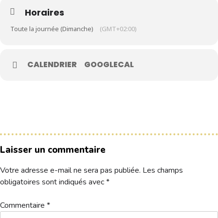
Horaires
Le Club
Toute la journée (Dimanche)
(GMT+02:00)
Nos parcours
Nos équipes
CALENDRIER
GOOGLECAL
Les séniors
École de Golf
Nos tarifs
Contacts
Laisser un commentaire
Réservez une partie
Votre adresse e-mail ne sera pas publiée.
Les champs
Compétitions à venir
obligatoires sont indiqués avec
*
Résultats de compétitions & actualités
Découvrir le golf
Commentaire
*
Séminaire & restauration