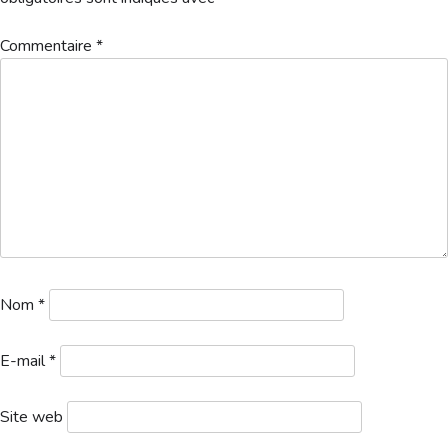
Hébergement
Commentaire
*
liste-departs-Coupe-du-Personnel
Télécharger
Nom
*
E-mail
*
Site web