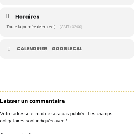
Horaires
Le Club
Toute la journée (Mercredi)
(GMT+02:00)
Nos parcours
Nos équipes
Les séniors
CALENDRIER
GOOGLECAL
École de Golf
Nos tarifs
Contacts
Réservez une partie
Laisser un commentaire
Compétitions à venir
Votre adresse e-mail ne sera pas publiée.
Les champs
Résultats de compétitions & actualités
obligatoires sont indiqués avec
*
Découvrir le golf
Séminaire & restauration