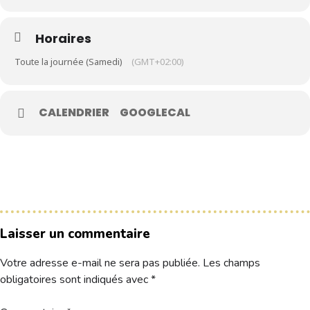
Horaires
Le Club
Toute la journée (Samedi)
(GMT+02:00)
Nos parcours
Nos équipes
Les séniors
CALENDRIER
GOOGLECAL
École de Golf
Nos tarifs
Contacts
Réservez une partie
Laisser un commentaire
Compétitions à venir
Votre adresse e-mail ne sera pas publiée.
Les champs
Résultats de compétitions & actualités
obligatoires sont indiqués avec
*
Découvrir le golf
Séminaire & restauration