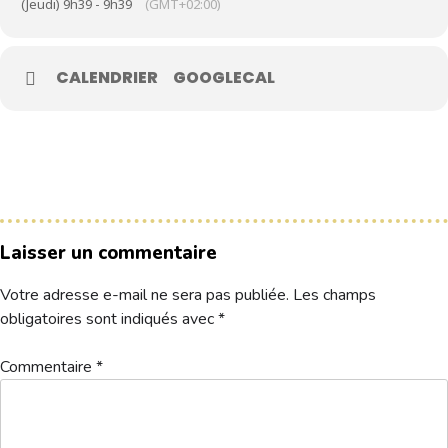
(Jeudi) 9h39 - 9h39
(GMT+02:00)
Le Club
CALENDRIER
GOOGLECAL
Nos parcours
Nos équipes
Les séniors
École de Golf
Nos tarifs
Laisser un commentaire
Contacts
Votre adresse e-mail ne sera pas publiée.
Les champs
Réservez une partie
obligatoires sont indiqués avec
*
Commentaire
*
Compétitions à venir
Résultats de compétitions & actualités
Découvrir le golf
Séminaire & restauration