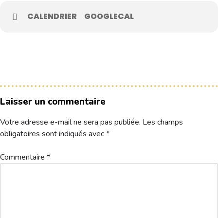
CALENDRIER
GOOGLECAL
Le Club
Nos parcours
Nos équipes
Les séniors
École de Golf
Laisser un commentaire
Nos tarifs
Votre adresse e-mail ne sera pas publiée.
Les champs
Contacts
obligatoires sont indiqués avec
*
Réservez une partie
Commentaire
*
Compétitions à venir
Résultats de compétitions & actualités
Découvrir le golf
Séminaire & restauration