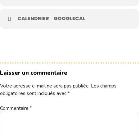
CALENDRIER
GOOGLECAL
Le Club
Nos parcours
Nos équipes
Les séniors
École de Golf
Nos tarifs
Laisser un commentaire
Contacts
Votre adresse e-mail ne sera pas publiée.
Les champs
obligatoires sont indiqués avec
*
Réservez une partie
Commentaire
*
Compétitions à venir
Résultats de compétitions & actualités
Découvrir le golf
Séminaire & restauration