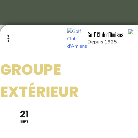
Skip
Golf Club d'Amiens
to
Depuis 1925
content
GROUPE
GOLF CLUB D’AMIENS
EXTÉRIEUR
RD 929 80115 QUERRIEU
: 03 22 93 04 26
21
: 49.929014,2.391214
SEPT