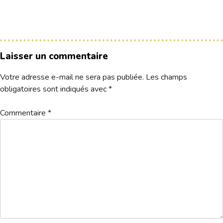
Le Club
Nos parcours
Laisser un commentaire
Nos équipes
Votre adresse e-mail ne sera pas publiée.
Les champs
Les séniors
obligatoires sont indiqués avec
*
École de Golf
Nos tarifs
Commentaire
*
Contacts
Réservez une partie
Compétitions à venir
Résultats de compétitions & actualités
Découvrir le golf
Séminaire & restauration