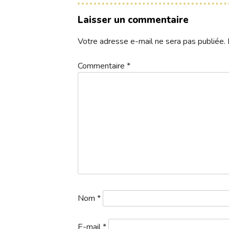
Contacts
Laisser un commentaire
Votre adresse e-mail ne sera pas publiée.
Réservez une partie
Commentaire
*
Compétitions à venir
Résultats de compétitions & actualités
Découvrir le golf
Séminaire & restauration
Hébergement
Nom
*
E-mail
*