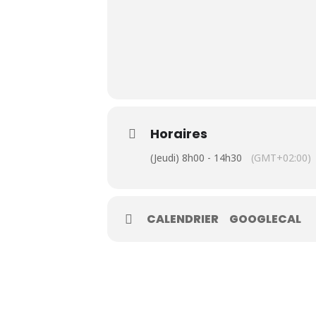
Le Club
Horaires
Nos parcours
(Jeudi) 8h00 - 14h30
(GMT+02:00)
Nos équipes
Les séniors
CALENDRIER
GOOGLECAL
École de Golf
Nos tarifs