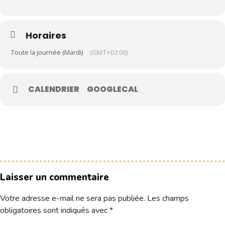
Le Club
Horaires
Nos parcours
Toute la journée (Mardi)
(GMT+02:00)
Nos équipes
Les séniors
CALENDRIER
GOOGLECAL
École de Golf
Nos tarifs
Contacts
Réservez une partie
Laisser un commentaire
Compétitions à venir
Résultats de compétitions & actualités
Votre adresse e-mail ne sera pas publiée.
Les champs
Découvrir le golf
obligatoires sont indiqués avec
*
Séminaire & restauration