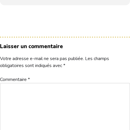
Réservez une partie
Compétitions à venir
Résultats de compétitions & actualités
Découvrir le golf
Séminaire & restauration
Hébergement
Laisser un commentaire
Votre adresse e-mail ne sera pas publiée.
Les champs
obligatoires sont indiqués avec
*
Commentaire
*