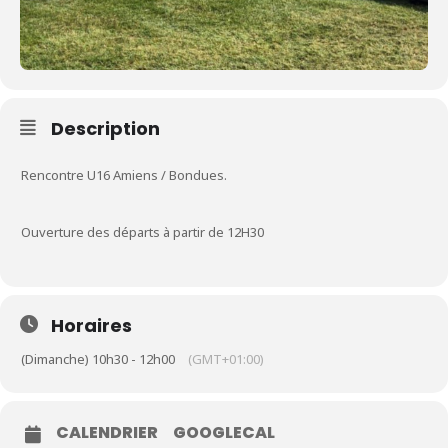
Conception graphique
Florian Martin
| 2020
Description
Rencontre U16 Amiens / Bondues.
Le Club
Nos parcours
Ouverture des départs à partir de 12H30
Nos équipes
Les séniors
Horaires
École de Golf
Nos tarifs
(Dimanche) 10h30 - 12h00
(GMT+01:00)
Contacts
CALENDRIER
GOOGLECAL