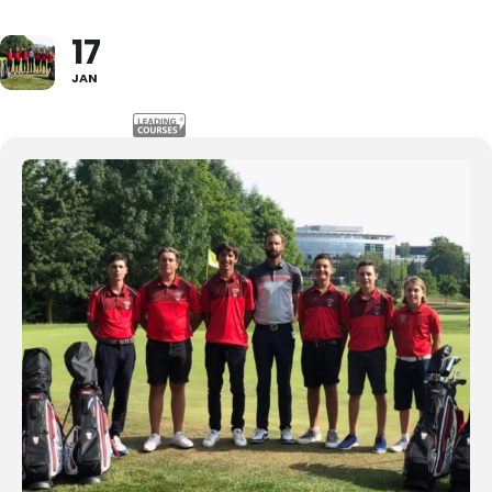
: 03 22 93 04 26
17
: 49.929014,2.391214
JAN
Le Club
Actualités
Les équipements
Le comité directeur
Le personnel
Les séniors
Nos équipes
Nos partenaires
Nos parcours
Les zones d’entraînement
Le calendrier sportif
Nos tarifs
Venir jouer au golf d’Amiens
Découvrir le golf
Séminaire & restauration
Contacts