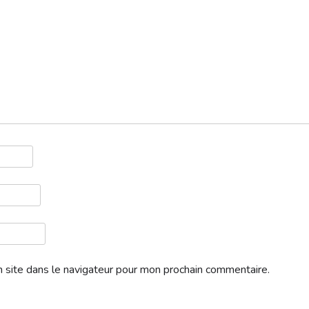
iciel sur lequel s’inscrire à la BMW GOLF CUP.
tions/04985682b8479921574b8ade7bf61997aead5b2a
 FRANCE et PROMOGOLF nous imposent l’inscription de 100% des jo
 site dans le navigateur pour mon prochain commentaire.