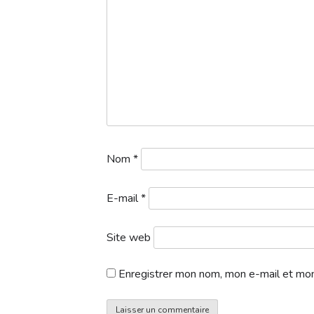
Departs-BMW-0906
Télécharger
Vous trouverez ci-dessous le lien off
https://bmwgolfcup.fr/fr/competi
Comme les années précédentes, BMW
Nom
*
E-mail
*
Site web
Enregistrer mon nom, mon e-mail et mon