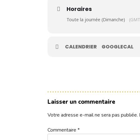
Contacts
Horaires
Toute la journée (Dimanche)
(GMT
Réservez une partie
CALENDRIER
GOOGLECAL
Compétitions à venir
Résultats de compétitions & actualités
Découvrir le golf
Séminaire & restauration
Laisser un commentaire
Hébergement
Votre adresse e-mail ne sera pas publiée.
Commentaire
*