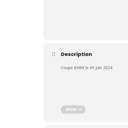
Le Club
Description
Nos parcours
Coupe BMW le 09 Juin 2024
Nos équipes
Les séniors
École de Golf
MORE
Nos tarifs