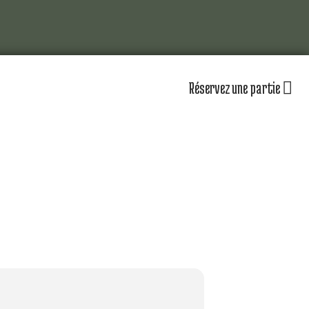
Réservez une partie
lub
Actualités
Les équipements
omité directeur
Le personnel
séniors
Nos équipes
partenaires
Nos parcours
zones d’entraînement
lendrier sportif
Nos tarifs
r jouer au golf d’Amiens
uvrir le golf
naire & restauration
Contacts