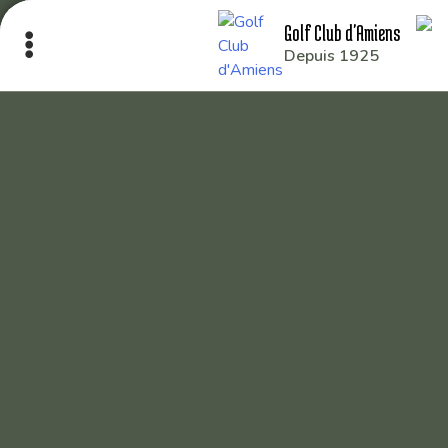
Golf Club d'Amiens
Depuis 1925
Le Club
Nos parcours
Nos équipes
Les séniors
École de Golf
Nos tarifs
Contacts
Réservez une partie
Compétitions à venir
Résultats de compétitions & actualités
Découvrir le golf