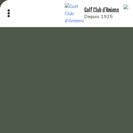
Golf Club d'Amiens
Depuis 1925
Le Club
Nos parcours
Nos équipes
Les séniors
École de Golf
Nos tarifs
Contacts
Réservez une partie
Compétitions à venir
Résultats de compétitions & actualités
Découvrir le golf