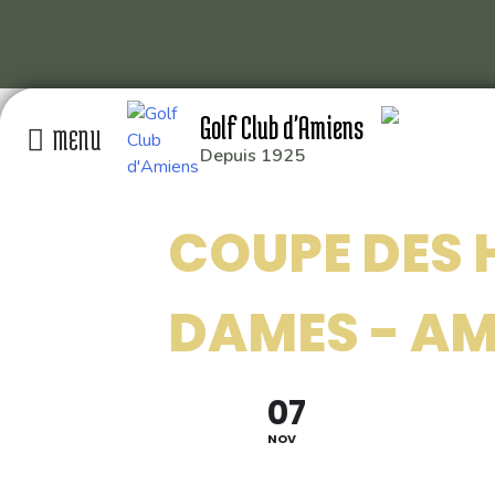
Skip
Golf Club d'Amiens
to
content
Depuis 1925
GOLF CLUB D’AMIEN
COUPE DES 
RD 929 80115 QUER
: 03 22 93 04 26
DAMES - AM
: 49.929014,2.391
07
NOV
Conception graphique
Florian Martin
| 2020