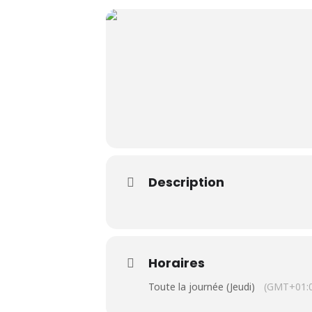
Le Club
Nos parcours
Nos équipes
Description
Les séniors
École de Golf
Horaires
Nos tarifs
Toute la journée (Jeudi)
(GMT+01: