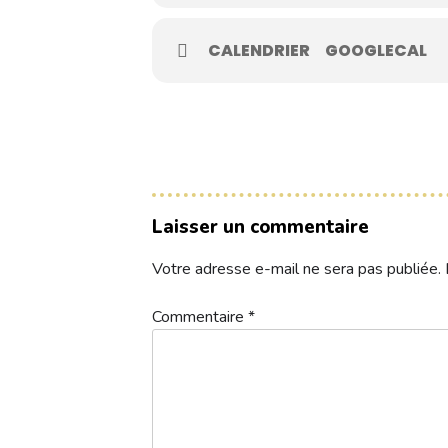
Contacts
CALENDRIER
GOOGLECAL
Réservez une partie
Compétitions à venir
Laisser un commentaire
Résultats de compétitions & actualités
Découvrir le golf
Votre adresse e-mail ne sera pas publiée.
Séminaire & restauration
Commentaire
*
Hébergement