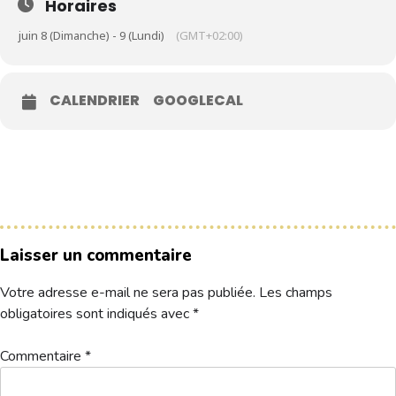
Horaires
juin 8 (Dimanche) - 9 (Lundi)
(GMT+02:00)
Le Club
Nos parcours
CALENDRIER
GOOGLECAL
Nos équipes
Les séniors
École de Golf
Nos tarifs
Contacts
Laisser un commentaire
Réservez une partie
Votre adresse e-mail ne sera pas publiée.
Les champs
obligatoires sont indiqués avec
*
Compétitions à venir
Résultats de compétitions & actualités
Commentaire
*
1a. Départs 1 logo – 2025-06-08T153138.589
Télécharger
Découvrir le golf
Séminaire & restauration