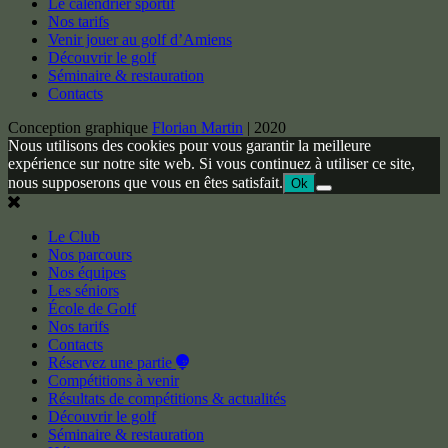
Le calendrier sportif
Nos tarifs
Venir jouer au golf d’Amiens
Découvrir le golf
Séminaire & restauration
Contacts
Conception graphique
Florian Martin
| 2020
Nous utilisons des cookies pour vous garantir la meilleure
expérience sur notre site web. Si vous continuez à utiliser ce site,
nous supposerons que vous en êtes satisfait.
Ok
Le Club
Nos parcours
Nos équipes
Les séniors
École de Golf
Nos tarifs
Contacts
Réservez une partie
Compétitions à venir
Résultats de compétitions & actualités
Découvrir le golf
Séminaire & restauration