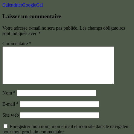
Calendrier
GoogleCal
Laisser un commentaire
Votre adresse e-mail ne sera pas publiée.
Les champs obligatoires
sont indiqués avec
*
Commentaire
*
Nom
*
E-mail
*
Site web
Enregistrer mon nom, mon e-mail et mon site dans le navigateur
pour mon prochain commentaire.