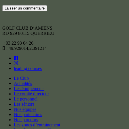
GOLF CLUB D’AMIENS
RD 929 80115 QUERRIEU
: 03 22 93 04 26
: 49.929014,2.391214
leading courses
Le Club
Actualités
Les équipements
Le comité directeur
Le personnel
Les séniors
Nos équipes
Nos partenaires
Nos parcours
Les zones d’entraînement