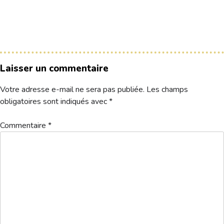
Le Club
Nos parcours
Nos équipes
Laisser un commentaire
Les séniors
Votre adresse e-mail ne sera pas publiée.
Les champs
École de Golf
obligatoires sont indiqués avec
*
Nos tarifs
Commentaire
*
Contacts
Réservez une partie
Compétitions à venir
Résultats de compétitions & actualités
Découvrir le golf
Séminaire & restauration