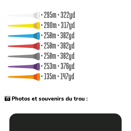
• 295m • 322yd
• 290m • 317yd
• 258m • 382yd
• 258m • 382yd
• 258m • 382yd
• 253m • 376yd
• 135m • 147yd
Photos et souvenirs du trou :