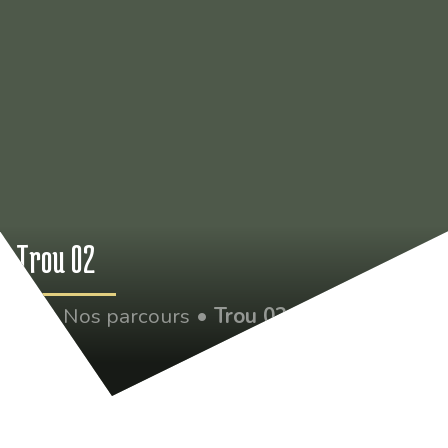
Trou 02
•
Nos parcours
•
Trou 02