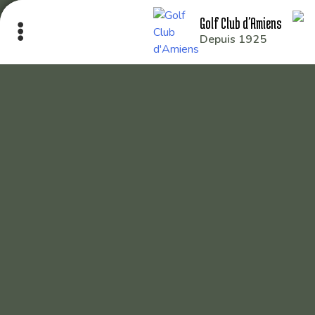
Golf Club d'Amiens
Depuis 1925
Le Club
Nos parcours
Nos équipes
Les séniors
École de Golf
Nos tarifs
Contacts
Réservez une partie
Compétitions à venir
Résultats de compétitions & actualités
Découvrir le golf