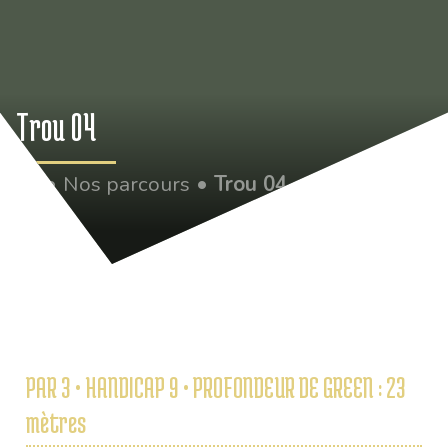
Trou 04
•
Nos parcours
•
Trou 04
PAR 3 • HANDICAP 9 • PROFONDEUR DE GREEN : 23
mètres