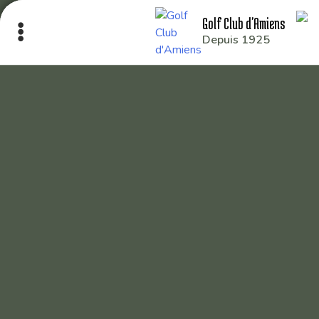
Golf Club d'Amiens
Depuis 1925
Le Club
Nos parcours
Nos équipes
Les séniors
École de Golf
Nos tarifs
Contacts
Réservez une partie
Compétitions à venir
Résultats de compétitions & actualités
Découvrir le golf