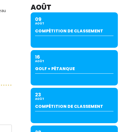
AOÛT
eau
09
AOÛT
COMPÉTITION DE CLASSEMENT
16
AOÛT
GOLF + PÉTANQUE
23
AOÛT
COMPÉTITION DE CLASSEMENT