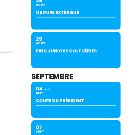
28
AOÛT
GROUPE EXTÉRIEUR
29
AOÛT
PING JUNIORS GOLF SÉRIES
SEPTEMBRE
04
05
SEPT
COUPE DU PRÉSIDENT
07
SEPT