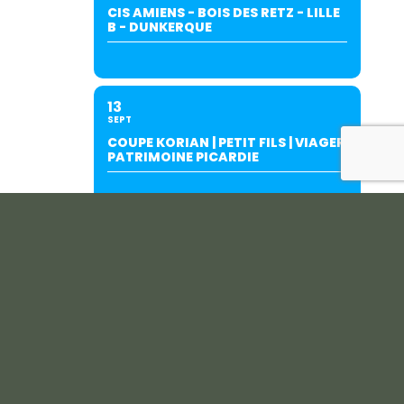
CIS AMIENS - BOIS DES RETZ - LILLE
B - DUNKERQUE
13
SEPT
COUPE KORIAN | PETIT FILS | VIAGER
PATRIMOINE PICARDIE
19
SEPT
INTERCLUBS AMIENS/SALOUËL (À
SALOUËL)-SUITE AU REPORT DU
27/06.
20
SEPT