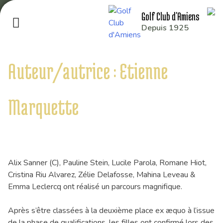
Skip
Golf Club d'Amiens
to
Depuis 1925
content
Le Club
Nos parcours
Auteur/autrice :
Etienne
Nos équipes
Les séniors
Marquette
École de Golf
Nos tarifs
Contacts
Alix Sanner (C), Pauline Stein, Lucile Parola, Romane Hiot,
Réservez une partie
Cristina Riu Alvarez, Zélie Delafosse, Mahina Leveau &
Emma Leclercq ont réalisé un parcours magnifique.
Compétitions à venir
Résultats de compétitions & actualités
Après s’être classées à la deuxième place ex æquo à l’issue
Découvrir le golf
de la phase de qualifications, les filles ont confirmé lors des