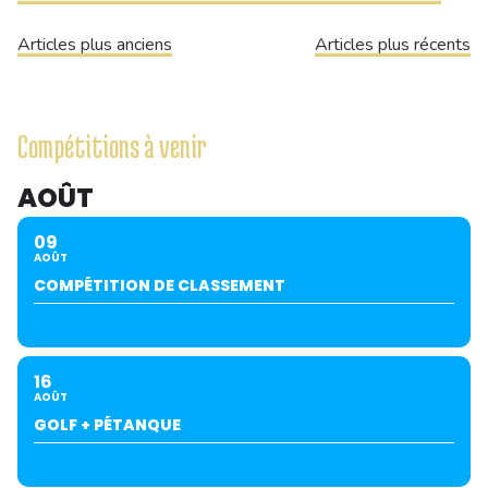
Navigation
Articles plus anciens
Articles plus récents
des
articles
Compétitions à venir
AOÛT
09
AOÛT
COMPÉTITION DE CLASSEMENT
16
AOÛT
GOLF + PÉTANQUE