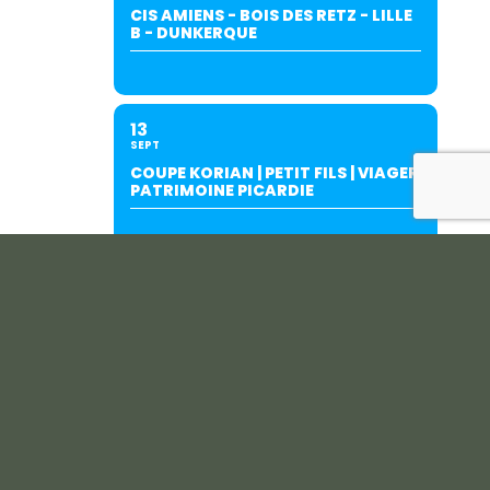
CIS AMIENS - BOIS DES RETZ - LILLE
B - DUNKERQUE
13
SEPT
COUPE KORIAN | PETIT FILS | VIAGER
PATRIMOINE PICARDIE
19
SEPT
INTERCLUBS AMIENS/SALOUËL (À
SALOUËL)-SUITE AU REPORT DU
27/06.
20
SEPT