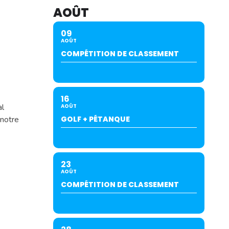
AOÛT
09
AOÛT
COMPÉTITION DE CLASSEMENT
16
al
AOÛT
 notre
GOLF + PÉTANQUE
23
AOÛT
COMPÉTITION DE CLASSEMENT