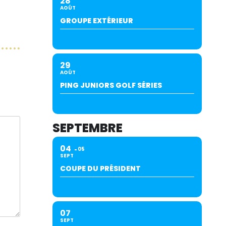
28
AOÛT
GROUPE EXTÉRIEUR
29
AOÛT
PING JUNIORS GOLF SÉRIES
SEPTEMBRE
04
05
SEPT
COUPE DU PRÉSIDENT
07
SEPT