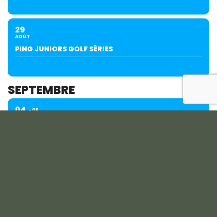
29
AOÛT
PING JUNIORS GOLF SÉRIES
SEPTEMBRE
04
05
SEPT
COUPE DU PRÉSIDENT
07
SEPT
CIS AMIENS - BOIS DES RETZ - LILLE B - DUNKERQUE