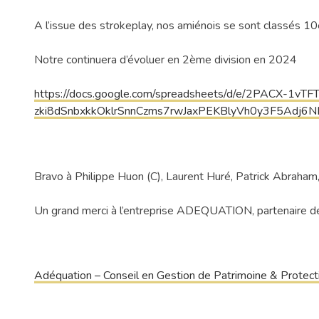
A l’issue des strokeplay, nos amiénois se sont classés 1
Notre continuera d’évoluer en 2ème division en 2024
https://docs.google.com/spreadsheets/d/e/2PACX-1vT
zki8dSnbxkkOklrSnnCzms7rwJaxPEKBlyVh0y3F5Adj
Bravo à Philippe Huon (C), Laurent Huré, Patrick Abraham,
Un grand merci à l’entreprise ADEQUATION, partenaire de
Adéquation – Conseil en Gestion de Patrimoine & Protect