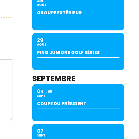
28
AOÛT
GROUPE EXTÉRIEUR
29
AOÛT
PING JUNIORS GOLF SÉRIES
SEPTEMBRE
04
05
SEPT
COUPE DU PRÉSIDENT
07
SEPT