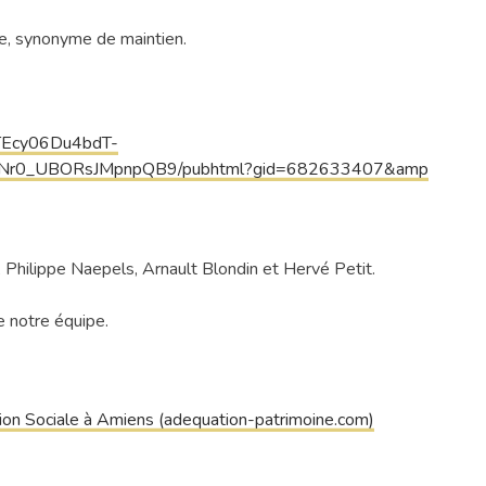
0e, synonyme de maintien.
FTEcy06Du4bdT-
6NNr0_UBORsJMpnpQB9/pubhtml?gid=682633407&amp
 Philippe Naepels, Arnault Blondin et Hervé Petit.
 notre équipe.
ion Sociale à Amiens (adequation-patrimoine.com)