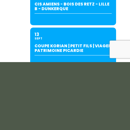
CIS AMIENS - BOIS DES RETZ - LILLE
B - DUNKERQUE
13
SEPT
COUPE KORIAN | PETIT FILS | VIAGER
PATRIMOINE PICARDIE
19
SEPT
INTERCLUBS AMIENS/SALOUËL (À
SALOUËL)-SUITE AU REPORT DU
27/06.
20
SEPT