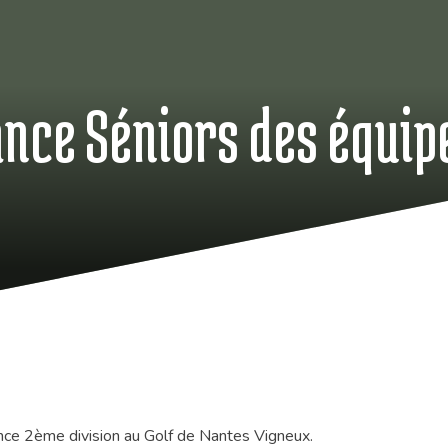
nce Séniors des équip
nce 2ème division au Golf de Nantes Vigneux.