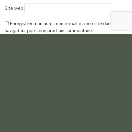
Site web
Enregistrer mon nom, mon e-mail et mon site dans le
navigateur pour mon prochain commentaire.
Compétitions à venir
AOÛT
09
AOÛT
COMPÉTITION DE CLASSEMENT