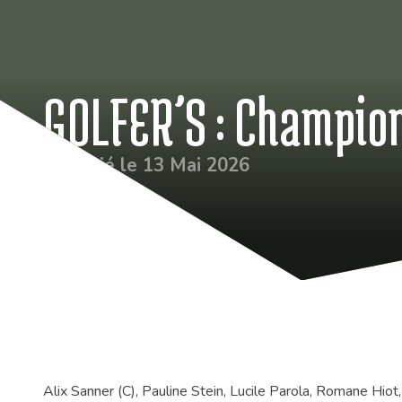
GOLFER’S : Champio
Publié le 13 Mai 2026
Alix Sanner (C), Pauline Stein, Lucile Parola, Romane Hio