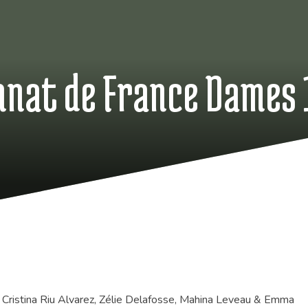
nnat de France Dames 1
t, Cristina Riu Alvarez, Zélie Delafosse, Mahina Leveau & Emma