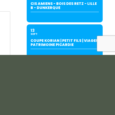
CIS AMIENS - BOIS DES RETZ - LILLE
B - DUNKERQUE
13
SEPT
COUPE KORIAN | PETIT FILS | VIAGER
PATRIMOINE PICARDIE
19
SEPT
INTERCLUBS AMIENS/SALOUËL (À
SALOUËL)-SUITE AU REPORT DU
27/06.
20
SEPT