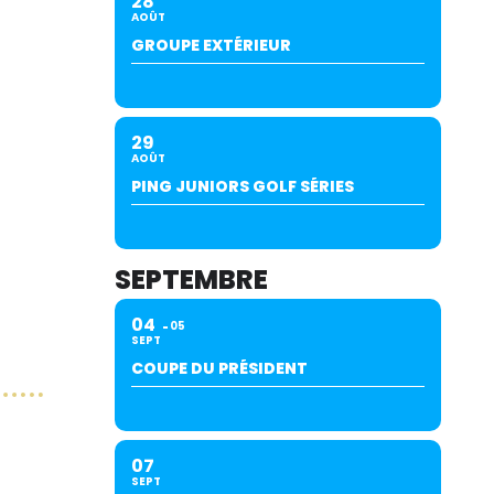
28
AOÛT
GROUPE EXTÉRIEUR
29
AOÛT
PING JUNIORS GOLF SÉRIES
SEPTEMBRE
04
05
SEPT
COUPE DU PRÉSIDENT
07
SEPT