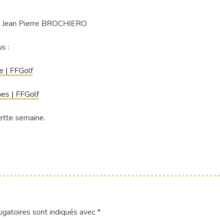
et Jean Pierre BROCHIERO
s :
e | FFGolf
mes | FFGolf
cette semaine.
igatoires sont indiqués avec
*