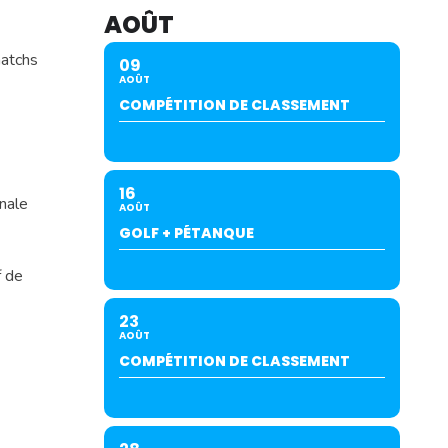
AOÛT
matchs
09
AOÛT
COMPÉTITION DE CLASSEMENT
16
inale
AOÛT
GOLF + PÉTANQUE
f de
23
AOÛT
COMPÉTITION DE CLASSEMENT