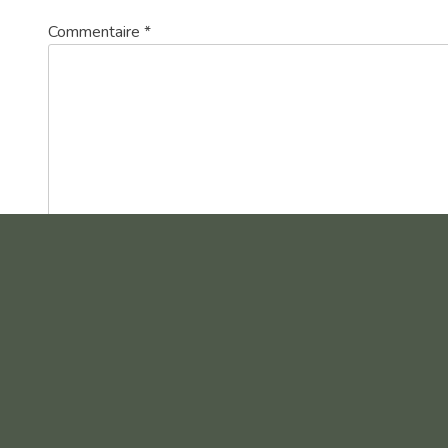
Commentaire
*
Nom
*
E-mail
*
Site web