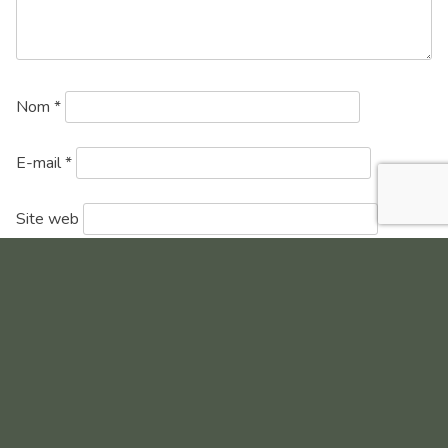
Nom
*
E-mail
*
Site web
Enregistrer mon nom, mon e-mail et mon site dans le
navigateur pour mon prochain commentaire.